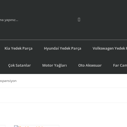
Kia Yedek Parça
Hyundai Yedek Parça
Volkswagen Yedek 
Çok Satanlar
Motor Yağları
Oto Aksesuar
Far Cam
üspansiyon