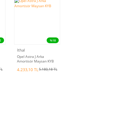
2
%18
İthal
Opel Astra J Arka
Amortisör Maysan KYB
4.233,10 TL
TL
5.180,18 TL