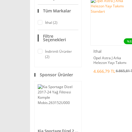
Tüm Markalar
İthal (2)
Filtre
Seçenekleri
%3
İthal
İndirimli Ürünler
(2)
Opel Astra J Arka
Helezon Yayı Takımı
Standart
4.666,79 TL
6.865,81 
Sponsor Ürünler
Kia Sportage Dizel 2 ...