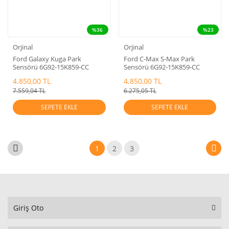
%36
%23
Orjinal
Orjinal
Ford Galaxy Kuga Park
Ford C-Max S-Max Park
Sensörü 6G92-15K859-CC
Sensörü 6G92-15K859-CC
Orjinal
Orjinal
4.850,00 TL
4.850,00 TL
7.559,04 TL
6.275,05 TL
SEPETE EKLE
SEPETE EKLE
1
2
3
Giriş Oto