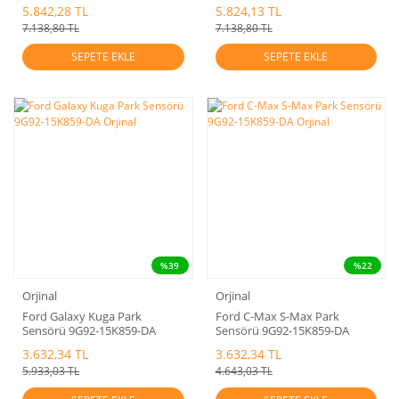
F1CT15K859
F1CT15K859AAW
5.842,28 TL
5.824,13 TL
7.138,80 TL
7.138,80 TL
SEPETE EKLE
SEPETE EKLE
%39
%22
Orjinal
Orjinal
Ford Galaxy Kuga Park
Ford C-Max S-Max Park
Sensörü 9G92-15K859-DA
Sensörü 9G92-15K859-DA
Orjinal
Orjinal
3.632,34 TL
3.632,34 TL
5.933,03 TL
4.643,03 TL