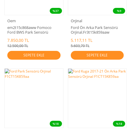
%37
%9
Oem
Orjinal
em2t15c868aww Fomoco
Ford Ön Arka Park Sensörü
Ford BWS Park Sensörü
Orjinal.Fr3t15k859aaw
7.850,00 TL
5.117,11 TL
12.500,00 TL
5.603,70 TL
SEPETE EKLE
SEPETE EKLE
%18
%18