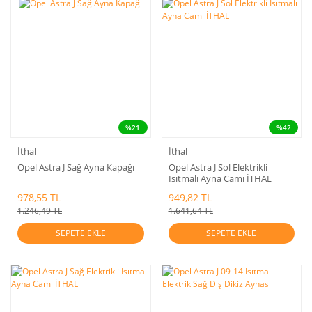
%21
%42
İthal
İthal
Opel Astra J Sağ Ayna Kapağı
Opel Astra J Sol Elektrikli
Isıtmalı Ayna Camı İTHAL
978,55 TL
949,82 TL
1.246,49 TL
1.641,64 TL
SEPETE EKLE
SEPETE EKLE