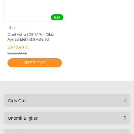
%35
İthal
Opel Astra J 09-14 Sol Dikiz
Aynası Elektrikli Asferikli
4.512,69 TL
6.966,83 TL
SEPETE EKLE
Giriş Oto
Önemli Bilgiler