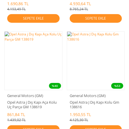
1.690,86 TL
4.930,64 TL
4.193,49 TL
8.765,24 TL
SEPETE EKLE
SEPETE EKLE
%40
%53
General Motors (GM)
General Motors (GM)
Opel Astra j Dış Kapı Aça Kolu
Opel Astra J Dış Kapı Kolu Gm
Uç Parça GM 138619
138616
861,84 TL
1.950,55 TL
1.439,02 TL
4.125,30 TL