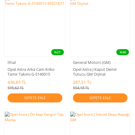
%27
%48
İthal
General Motors (GM)
Opel Astra Arka Cam Kriko
Opel Astra J Kaput Demir
Tamir Takımı G-5140015
Tutucu GM Orjinal
90521877
436,83 TL
287,51 TL
595,62 TL
554,18 TL
SEPETE EKLE
SEPETE EKLE