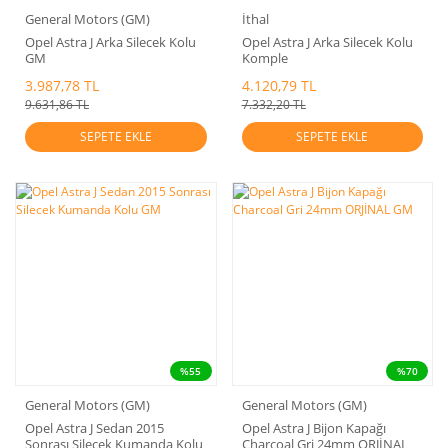
General Motors (GM)
İthal
Opel Astra J Arka Silecek Kolu
Opel Astra J Arka Silecek Kolu
GM
Komple
3.987,78 TL
4.120,79 TL
9.631,86 TL
7.332,20 TL
SEPETE EKLE
SEPETE EKLE
%55
%70
General Motors (GM)
General Motors (GM)
Opel Astra J Sedan 2015
Opel Astra J Bijon Kapağı
Sonrası Silecek Kumanda Kolu
Charcoal Gri 24mm ORJİNAL