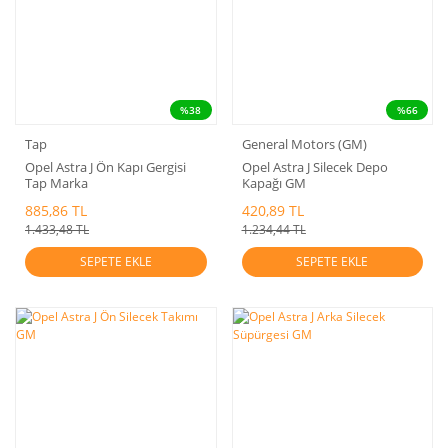
%38
%66
Tap
General Motors (GM)
Opel Astra J Ön Kapı Gergisi
Opel Astra J Silecek Depo
Tap Marka
Kapağı GM
885,86 TL
420,89 TL
1.433,48 TL
1.234,44 TL
SEPETE EKLE
SEPETE EKLE