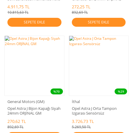
GM
GM
4.911,75 TL
272,25 TL
10.815,63 TL
892,69 TL
SEPETE EKLE
SEPETE EKLE
%70
%29
General Motors (GM)
İthal
Opel Astra J Bijon Kapağı Siyah
Opel Astra J Orta Tampon
24mm ORJİNAL GM
Izgarası Sensörsüz
270,62 TL
3.726,73 TL
892,69 TL
5.269,50 TL