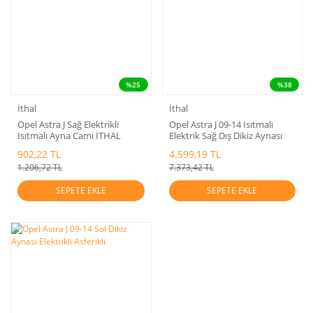
%25
%38
İthal
İthal
Opel Astra J Sağ Elektrikli
Opel Astra J 09-14 Isıtmalı
Isıtmalı Ayna Camı İTHAL
Elektrik Sağ Dış Dikiz Aynası
902,22 TL
4.599,19 TL
1.206,72 TL
7.373,42 TL
SEPETE EKLE
SEPETE EKLE