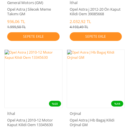
General Motors (GM)
İthal
Opel Astra J Silecek Meme
Opel Astra j 2012-20 Ön Kaput
Takımı GM
Kilidi Oem 39085668
936,06 TL
2.032,92 TL
1.999,50 TL
4.193,49 TL
SEPETE EKLE
SEPETE EKLE
%60
%44
İthal
Orjinal
Opel Astra J 2010-12 Motor
Opel Astra J Hb Bagaj Kilidi
Kaput Kilidi Oem 13345630
Orjinal GM