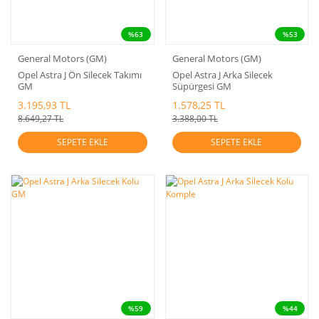
%63
%53
General Motors (GM)
General Motors (GM)
Opel Astra J Ön Silecek Takımı
Opel Astra J Arka Silecek
GM
Süpürgesi GM
3.195,93 TL
1.578,25 TL
8.649,27 TL
3.388,00 TL
SEPETE EKLE
SEPETE EKLE
%59
%44