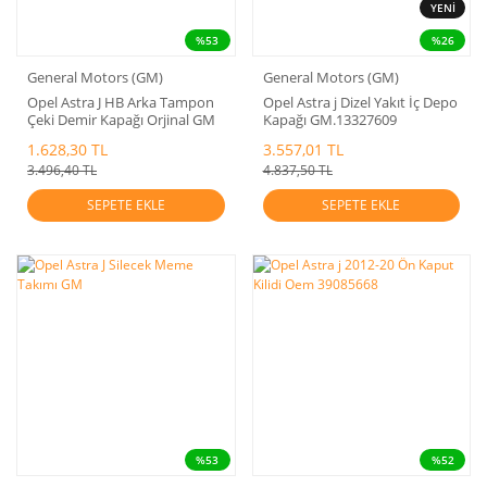
YENİ
%53
%26
General Motors (GM)
General Motors (GM)
Opel Astra J HB Arka Tampon
Opel Astra j Dizel Yakıt İç Depo
Çeki Demir Kapağı Orjinal GM
Kapağı GM.13327609
1.628,30 TL
3.557,01 TL
3.496,40 TL
4.837,50 TL
SEPETE EKLE
SEPETE EKLE
%53
%52