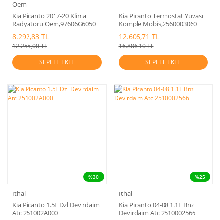
Oem
Kia Picanto 2017-20 Klima
Kia Picanto Termostat Yuvası
Radyatörü Oem,97606G6050
Komple Mobis,2560003060
8.292,83 TL
12.605,71 TL
12.255,00 TL
16.886,10 TL
SEPETE EKLE
SEPETE EKLE
%30
%25
İthal
İthal
Kia Picanto 1.5L Dzl Devirdaim
Kia Picanto 04-08 1.1L Bnz
Atc 251002A000
Devirdaim Atc 2510002566