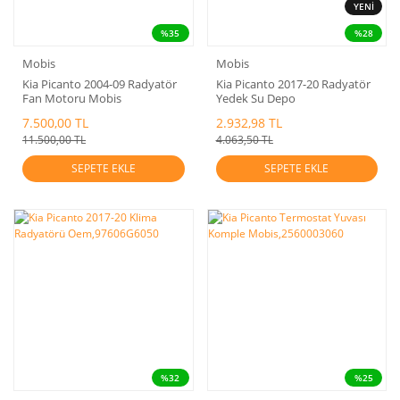
YENİ
%35
%28
Mobis
Mobis
Kia Picanto 2004-09 Radyatör
Kia Picanto 2017-20 Radyatör
Fan Motoru Mobis
Yedek Su Depo
2538607100
Mobis.25430G6000
7.500,00 TL
2.932,98 TL
11.500,00 TL
4.063,50 TL
SEPETE EKLE
SEPETE EKLE
%32
%25