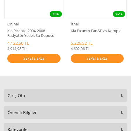
%16
%-14
Orjinal
İthal
Kia Picanto 2004-2008
Kia Pıcanto Fan&Plas Komple
Radyatör Yedek Su Deposu
Kapağı Orjinal
4.122,50 TL
5.229,52 TL
4.914,98 TL
4.602,06 TL
SEPETE EKLE
SEPETE EKLE
Giriş Oto
Önemli Bilgiler
Kategoriler