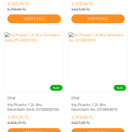
4.765,29 TL
2.713,04 TL
6.790,69 TL
3.627,05 TL
SEPETE EKLE
SEPETE EKLE
%24
%25
İthal
İthal
Kia Picanto 1.2L Bnz
Kia Picanto 1.2L Bnz
Devirdaim Gmb 2510003010G
Devirdaim Atc 2510003010
3.371,31 TL
2.713,04 TL
4.434,79 TL
3.627,05 TL