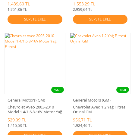
1.439,60 TL
1.553,29 TL
1.751,86 TL
2.959,64 TL
SEPETE EKLE
SEPETE EKLE
%63
%50
General Motors (GM)
General Motors (GM)
Chevrolet Aveo 2003-2010
Chevrolet Aveo 1.2 Yağ Filtresi
Model 1.4/1.6 8-16V Motor Yağ
Orjinal GM
Filtresi
529,09 TL
956,71 TL
1.415,53 TL
1.924,46 TL