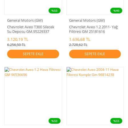
%50
%40
General Motors (GM)
General Motors (GM)
Chevrolet Aveo T300 Silecek
Chevrolet Aveo 1.2 2011- Yağ
Su Deposu GM.95229337
Filitresi GM 25181616
3.120,19 TL
1.636,68 TL
6.256,50 TL
2.728,62 TL
SEPETE EKLE
SEPETE EKLE
%50
%55