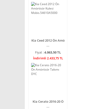
Kia Ceed 2012 Ön Amö
...
Fiyat :
4.063,50 TL
İndirimli 2.433,75 TL
Kia Cerato 2016-20 Ö
...