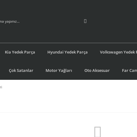
Kia Yedek Parça
Hyundai Yedek Parça
Volkswagen Yedek 
Çok Satanlar
Motor Yağları
Oto Aksesuar
Far Cam
ri