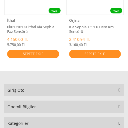
%28
%24
İthal
Orjinal
0k0131813X İthal Kia Sephia
Kia Sephia 1.5 1.6 Oem Km
Faz Sensörü
Sensörü
4.150,00 TL
2.410,94 TL
5.750,00 TL
3.160,40 TL
SEPETE EKLE
SEPETE EKLE
Giriş Oto
Önemli Bilgiler
Kategoriler