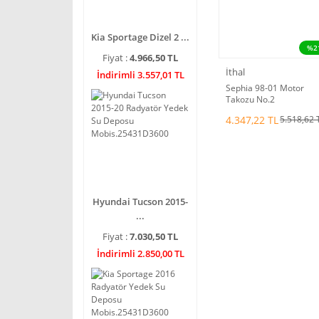
Kia Sportage Dizel 2 ...
%2
Fiyat :
4.966,50 TL
İthal
İndirimli 3.557,01 TL
Sephia 98-01 Motor
Takozu No.2
4.347,22 TL
5.518,62 
Hyundai Tucson 2015-
...
Fiyat :
7.030,50 TL
İndirimli 2.850,00 TL