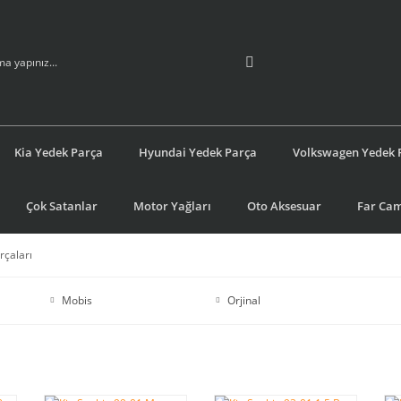
Kia Yedek Parça
Hyundai Yedek Parça
Volkswagen Yedek 
Çok Satanlar
Motor Yağları
Oto Aksesuar
Far Cam
rçaları
Mobis
Orjinal