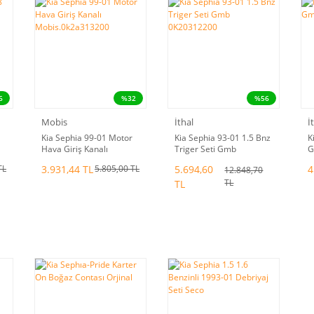
6
%32
%56
Mobis
İthal
İ
Kia Sephia 99-01 Motor
Kia Sephia 93-01 1.5 Bnz
K
Hava Giriş Kanalı
Triger Seti Gmb
G
Mobis.0k2a313200
0K20312200
3.931,44 TL
5.694,60
4
TL
5.805,00 TL
12.848,70
TL
TL