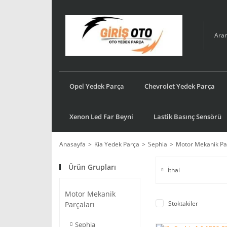
Opel Yedek Parça
Chevrolet Yedek Parça
Xenon Led Far Beyni
Lastik Basınç Sensörü
Anasayfa
Kia Yedek Parça
Sephia
Motor Mekanik Pa
Ürün Grupları
İthal
Motor Mekanik
Stoktakiler
Parçaları
Sephia