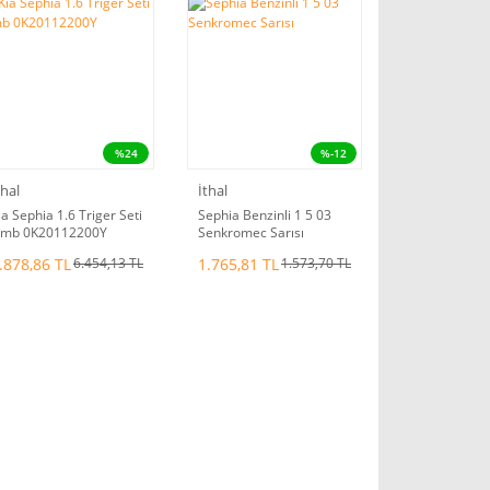
%24
%-12
thal
İthal
ia Sephia 1.6 Triger Seti
Sephia Benzinli 1 5 03
mb 0K20112200Y
Senkromec Sarısı
.878,86 TL
1.765,81 TL
6.454,13 TL
1.573,70 TL