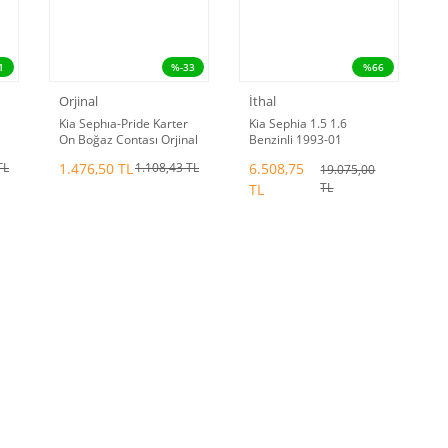
1
%-33
%66
Orjinal
İthal
Kia Sephıa-Pride Karter
Kia Sephia 1.5 1.6
On Boğaz Contası Orjinal
Benzinli 1993-01
Debriyaj Seti Seco
1.476,50 TL
6.508,75
TL
1.108,43 TL
19.075,00
TL
TL