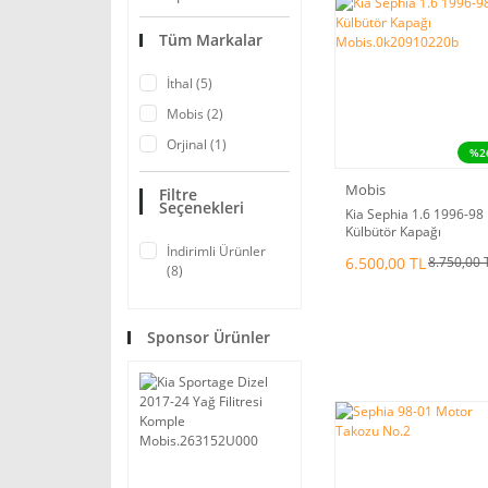
Tüm Markalar
İthal (5)
Mobis (2)
Orjinal (1)
%2
Mobis
Filtre
Seçenekleri
Kia Sephia 1.6 1996-98
Külbütör Kapağı
Mobis.0k20910220b
İndirimli Ürünler
6.500,00 TL
8.750,00 
(8)
Sponsor Ürünler