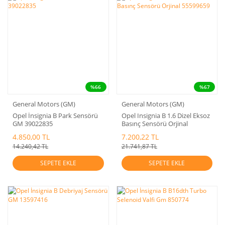
%66
%67
General Motors (GM)
General Motors (GM)
Opel İnsignia B Park Sensörü
Opel Insignia B 1.6 Dizel Eksoz
GM 39022835
Basınç Sensörü Orjinal
55599659
4.850,00 TL
7.200,22 TL
14.240,42 TL
21.741,87 TL
SEPETE EKLE
SEPETE EKLE