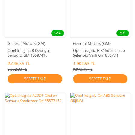
%54
%51
General Motors (GM)
General Motors (GM)
Opel İnsignia B Debriyaj
Opel İnsignia B B16dth Turbo
Sensörü GM 13597416
Selenoid Valfi Gm 850774
2.446,55 TL
4.902,53 TL
5.362,98 TL
9.973,79 TL
SEPETE EKLE
SEPETE EKLE