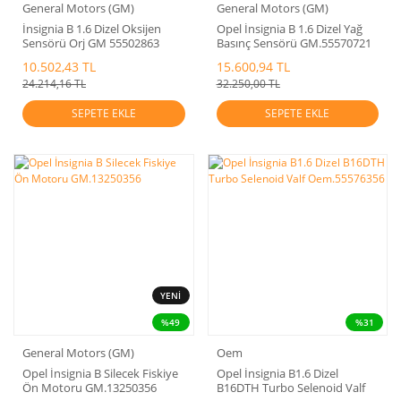
General Motors (GM)
General Motors (GM)
İnsignia B 1.6 Dizel Oksijen
Opel İnsignia B 1.6 Dizel Yağ
Sensörü Orj GM 55502863
Basınç Sensörü GM.55570721
10.502,43 TL
15.600,94 TL
24.214,16 TL
32.250,00 TL
SEPETE EKLE
SEPETE EKLE
YENİ
%49
%31
General Motors (GM)
Oem
Opel İnsignia B Silecek Fiskiye
Opel İnsignia B1.6 Dizel
Ön Motoru GM.13250356
B16DTH Turbo Selenoid Valf