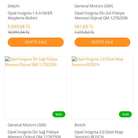
Delphi
General Motors (GM)
Opel İnsignia 1.6 A16XER
Opel İnsignia Ön Sol Fiskiye
Ateşleme Bobini
Memesi Orjinal GM 12782508
Delphi.1208086
5.003,68 TL
561,63 TL
10.991,54 TL
1.215,52 TL
SEPETE EKLE
SEPETE EKLE
%55
%49
General Motors (GM)
Bosch
Opel İnsignia Ön Sağ Fiskiye
Opel İnsignia 2.0 Dizel Map
Memesi Orjinal GM 12782509
Sensörü BOSCH