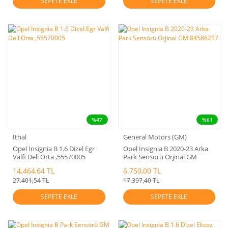
SEPETE EKLE
SEPETE EKLE
%47
%61
İthal
General Motors (GM)
Opel İnsignia B 1.6 Dizel Egr
Opel İnsignia B 2020-23 Arka
Valfi Dell Orta ,55570005
Park Sensörü Orjinal GM
84586217
14.464,64 TL
6.750,00 TL
27.401,54 TL
17.397,40 TL
SEPETE EKLE
SEPETE EKLE