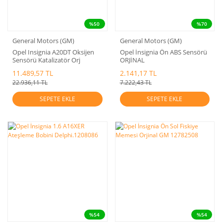
%50
%70
General Motors (GM)
General Motors (GM)
Opel Insignia A20DT Oksijen
Opel İnsignia Ön ABS Sensörü
Sensörü Katalizatör Orj
ORJİNAL
55577162
11.489,57 TL
2.141,17 TL
22.936,11 TL
7.222,43 TL
SEPETE EKLE
SEPETE EKLE
%54
%54