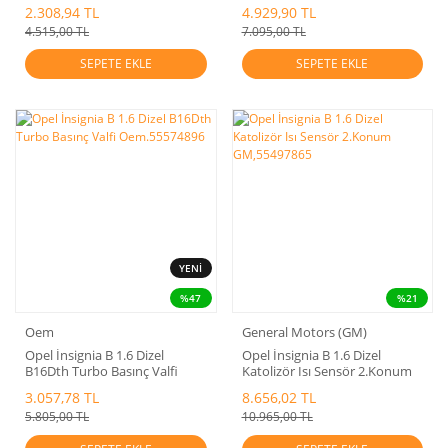
Oem.55576356
2.308,94 TL
4.929,90 TL
4.515,00 TL
7.095,00 TL
SEPETE EKLE
SEPETE EKLE
YENİ
%47
%21
Oem
General Motors (GM)
Opel İnsignia B 1.6 Dizel
Opel İnsignia B 1.6 Dizel
B16Dth Turbo Basınç Valfi
Katolizör Isı Sensör 2.Konum
Oem.55574896
GM,55497865
3.057,78 TL
8.656,02 TL
5.805,00 TL
10.965,00 TL