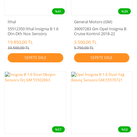
%41
%39
İthal
General Motors (GM)
55512350 İthal İnsignia B 1.6
39097283 Gm Opel İnsignia B
Dtn-Dth Nox Sensörü
Cruise Kontrol 2018-22
1.Konum
19.850,00 TL
3.500,00 TL
33.500,00 TL
5.750,00 TL
SEPETE EKLE
SEPETE EKLE
%57
%52