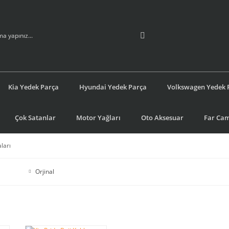
Kia Yedek Parça
Hyundai Yedek Parça
Volkswagen Yedek 
Çok Satanlar
Motor Yağları
Oto Aksesuar
Far Cam
ları
Orjinal