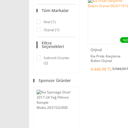
Tüm Markalar
İthal (1)
Orjinal (1)
%2
Filtre
Seçenekleri
Orjinal
Kia Pride Ateşleme
İndirimli Ürünler
Bobini Orjinal
(2)
0K2011810XC
4.446,98 TL
5.944,59 
Sponsor Ürünler