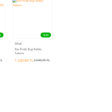
5
%39
İthal
Kia Pride Buji Kablo
Takımı
1.540,89 TL
TL
2.540,95 TL