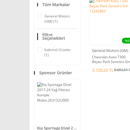
Tüm Markalar
General Motors
(GM) (1)
Filtre
Seçenekleri
%5
İndirimli Ürünler
General Motors (GM)
(1)
Chevrolet Aveo T300
Beyaz Park Sensörü G
13282883
3.720,20 TL
8.683,61 
Sponsor Ürünler
Kia Sportage Dizel 2 ...