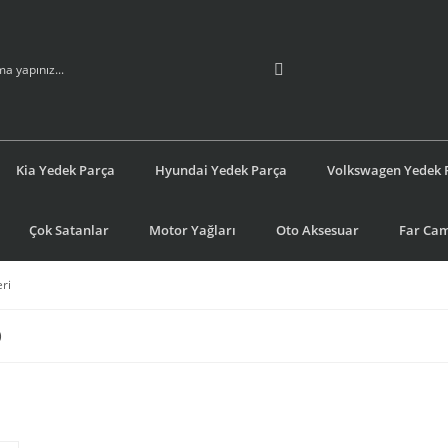
Kia Yedek Parça
Hyundai Yedek Parça
Volkswagen Yedek 
Çok Satanlar
Motor Yağları
Oto Aksesuar
Far Cam
ri
)