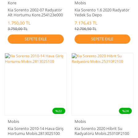
Kore
Mobis
Kia Sorento 2002-07 Radyatör
Kia Sorento 1.6 2020 Radyatör
Alt Hortumu Kore.254123e000
Yedek Su Depo
Mobis.25430P4001
1.750,00 TL
7.176,43 TL
3.750,00 TL
12.706,50 TL
SEPETE EKLE
SEPETE EKLE
%22
%24
Mobis
Mobis
Kia Sorento 2010-14 Hava Giriş
Kia Sorento 2020 Hibrit Su
Hortumu Mobis.281302S100
Radyatörü Mobis.25310P2100