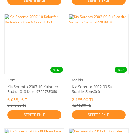
SEPETE EKLE
SEPETE EKLE
%37
%52
Kore
Mobis
Kia Sorento 2007-10 Kalorifer
Kia Sorento 2002-09 Su
Radyatörü Kore.972273E060
Sıcaklık Sensörü
Oem.3922038030
6.053,16 TL
2.185,00 TL
9.675,00 TL
4.515,00 TL
SEPETE EKLE
SEPETE EKLE