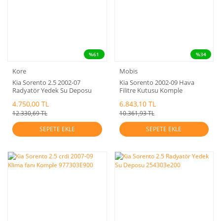
%61
%34
Kore
Mobis
Kia Sorento 2.5 2002-07
Kia Sorento 2002-09 Hava
Radyatör Yedek Su Deposu
Filitre Kutusu Komple
+Kapak Kore
Mobis,281103E200
4.750,00 TL
6.843,10 TL
12.330,69 TL
10.361,93 TL
SEPETE EKLE
SEPETE EKLE