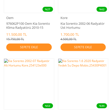
%27
%62
Oem
Kore
976062P100 Oem Kia Sorento
Kia Sorento 2002-06 Radyatör
Klima Radyatörü 2010-15
Üst Hortumu
Kore.254113e000
11.500,00 TL
1.700,00 TL
15.750,00 TL
4.500,00 TL
SEPETE EKLE
SEPETE EKLE
%53
%44