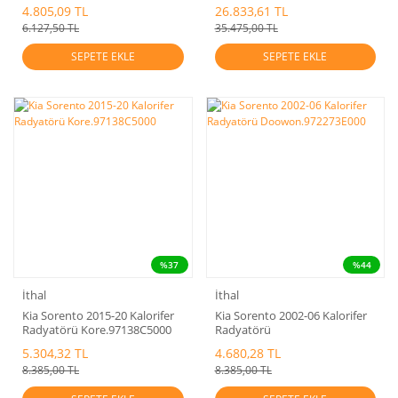
4.805,09 TL
26.833,61 TL
6.127,50 TL
35.475,00 TL
SEPETE EKLE
SEPETE EKLE
%37
%44
İthal
İthal
Kia Sorento 2015-20 Kalorifer
Kia Sorento 2002-06 Kalorifer
Radyatörü Kore.97138C5000
Radyatörü
Doowon.972273E000
5.304,32 TL
4.680,28 TL
8.385,00 TL
8.385,00 TL