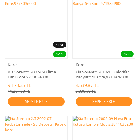
YENİ
%19
%35
Kore
Kore
Kia Sorento 2002-09 Klima
Kia Sorento 2010-15 Kalorifer
Fanı Kore.977303e000
Radyatörü Kore,971382P000
9.173,35 TL
4.539,87 TL
11.287,50 TL
7.030,50 TL
SEPETE EKLE
SEPETE EKLE