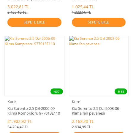
3.022,81 TL
1.025,44 TL
3.425,12 TL
1.222,56 TL
SEPETE EKLE
SEPETE EKLE
%37
%18
Kore
Kore
Kia Sorento 2.5 Dzl 2006-09
Kia Sorento 2.5 Dzl 2003-06
Klima Komprsörü 977013E110
Klima fan pevanesi
21.902,92 TL
2.163,20 TL
34.704,47 TL
2.634,95 TL