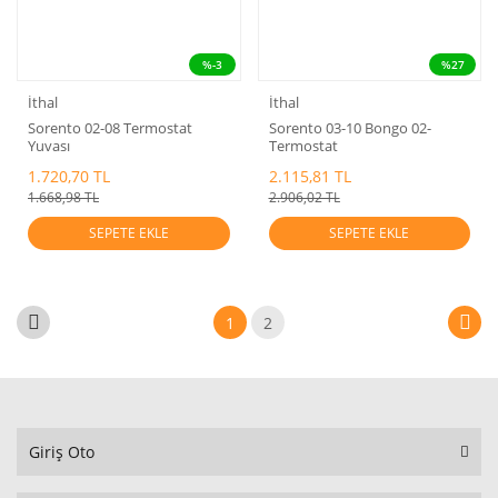
%-3
%27
İthal
İthal
Sorento 02-08 Termostat
Sorento 03-10 Bongo 02-
Yuvası
Termostat
1.720,70 TL
2.115,81 TL
1.668,98 TL
2.906,02 TL
SEPETE EKLE
SEPETE EKLE
1
2
Giriş Oto