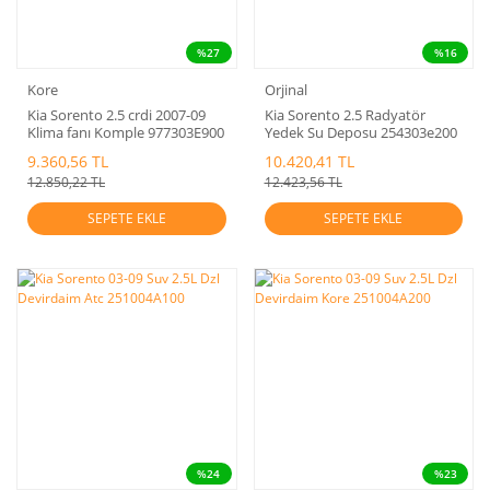
%27
%16
Kore
Orjinal
Kia Sorento 2.5 crdi 2007-09
Kia Sorento 2.5 Radyatör
Klima fanı Komple 977303E900
Yedek Su Deposu 254303e200
9.360,56 TL
10.420,41 TL
12.850,22 TL
12.423,56 TL
SEPETE EKLE
SEPETE EKLE
%24
%23