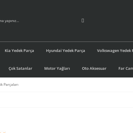
Kia Yedek Parça
Hyundai Yedek Parça
Volkswagen Yedek 
Çok Satanlar
Motor Yağları
Oto Aksesuar
Far Cam
ik Parçaları