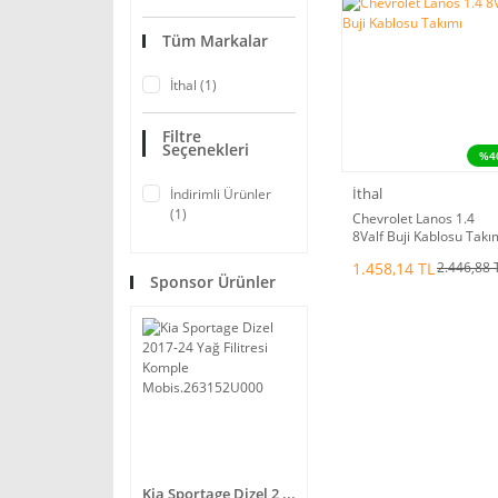
Tüm Markalar
İthal (1)
Filtre
Seçenekleri
%4
İthal
İndirimli Ürünler
(1)
Chevrolet Lanos 1.4
8Valf Buji Kablosu Takı
1.458,14 TL
2.446,88 
Sponsor Ürünler
Kia Sportage Dizel 2 ...