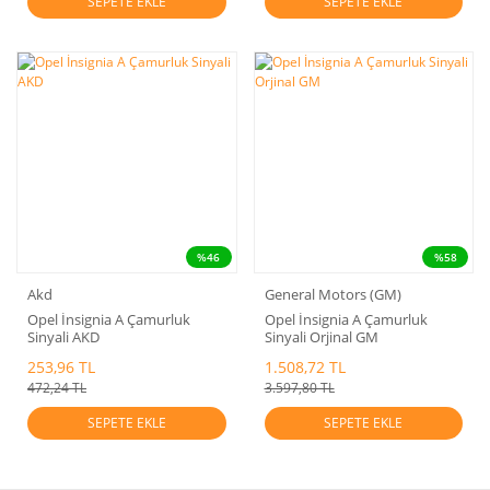
SEPETE EKLE
SEPETE EKLE
%46
%58
Akd
General Motors (GM)
Opel İnsignia A Çamurluk
Opel İnsignia A Çamurluk
Sinyali AKD
Sinyali Orjinal GM
253,96 TL
1.508,72 TL
472,24 TL
3.597,80 TL
SEPETE EKLE
SEPETE EKLE