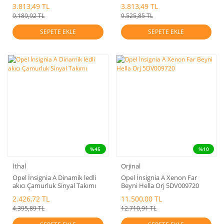
3.813,49 TL
3.813,49 TL
9.189,92 TL
9.525,85 TL
SEPETE EKLE
SEPETE EKLE
%45
%10
İthal
Orjinal
Opel İnsignia A Dinamik ledli
Opel İnsignia A Xenon Far
akıcı Çamurluk Sinyal Takımı
Beyni Hella Orj 5DV009720
2.426,72 TL
11.500,00 TL
4.395,89 TL
12.710,91 TL