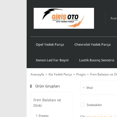
Opel Yedek Parça
Chevrolet Yedek Parça
Xenon Led Far Beyni
Lastik Basınç Sensörü
Anasayfa
Kia Yedek Parça
Pregio
Fren Balatası ve Di
Ürün Grupları
İthal
Fren Balatası ve
Stoktakiler
Diski
Pregio