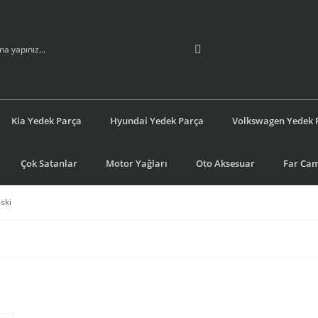
Kia Yedek Parça
Hyundai Yedek Parça
Volkswagen Yedek 
Çok Satanlar
Motor Yağları
Oto Aksesuar
Far Cam
ski