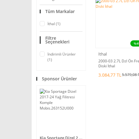
Tüm Markalar
İthal (1)
Filtre
Seçenekleri
%4
İthal
İndirimli Ürünler
(1)
2000-03 2.7L Dzl Ön Fr
Diski İthal
3.084,77 TL
5.579,08 
Sponsor Ürünler
Kia Sportage Dizel 2 ...