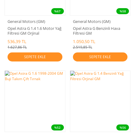
%67
%58
General Motors (GM)
General Motors (GM)
Opel Astra G 1.4 1.6 Motor Yağ
Opel Astra G Benzinli Hava
Filtresi GM Orjinal
Filtresi GM
536,39 TL
1.050,50 TL
1.627,86 TL
2.519,85 TL
SEPETE EKLE
SEPETE EKLE
%52
%56