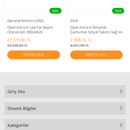
%56
%33
General Motors (GM)
İthal
Opel Astra K Led Far Beyni
Opel Astra K Dinamik
Orjinal Gm 39024626
Çamurluk Sinyal Takımı Sağ Ve
Sol
23.579,90 TL
2.988,76 TL
53.938,69 TL
4.451,98 TL
SEPETE EKLE
SEPETE EKLE
Giriş Oto
Önemli Bilgiler
Kategoriler