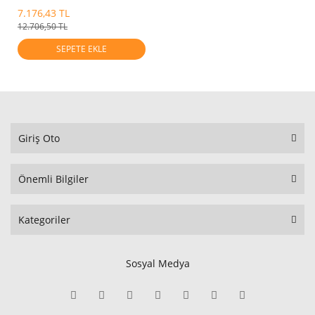
Mobis.25430P4001
7.176,43 TL
12.706,50 TL
SEPETE EKLE
Giriş Oto
Önemli Bilgiler
Kategoriler
Sosyal Medya