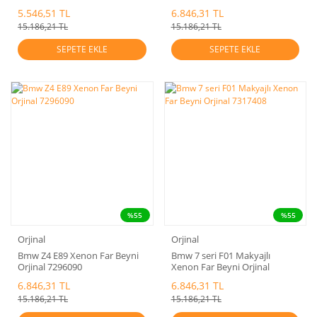
130732931800
5.546,51 TL
6.846,31 TL
15.186,21 TL
15.186,21 TL
SEPETE EKLE
SEPETE EKLE
%55
%55
Orjinal
Orjinal
Bmw Z4 E89 Xenon Far Beyni
Bmw 7 seri F01 Makyajlı
Orjinal 7296090
Xenon Far Beyni Orjinal
7317408
6.846,31 TL
6.846,31 TL
15.186,21 TL
15.186,21 TL