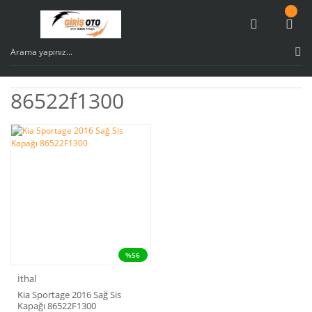
86522f1300
%56
İthal
Kia Sportage 2016 Sağ Sis
Kapağı 86522F1300