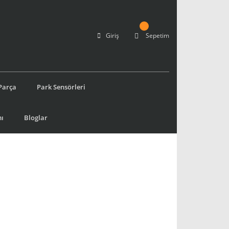
Giriş
Sepetim
Parça
Park Sensörleri
ı
Bloglar