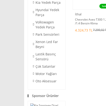
Kia Yedek Parça
%4
Hyundai Yedek
İthal
Parça
Chevrolet Aveo T300 1.
Volkswagen
/1.4 Benzin Klima
Yedek Parça
Radyatörü 95358526
4.324,73 TL
7.200,02 
Park Sensörleri
Xenon Led Far
Beyni
Lastik Basınç
Sensörü
Çok Satanlar
Motor Yağları
Oto Aksesuar
Sponsor Ürünler