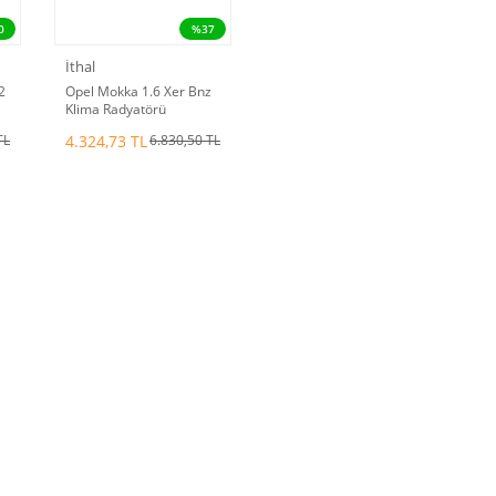
0
%37
İthal
2
Opel Mokka 1.6 Xer Bnz
Klima Radyatörü
1850272
4.324,73 TL
TL
6.830,50 TL