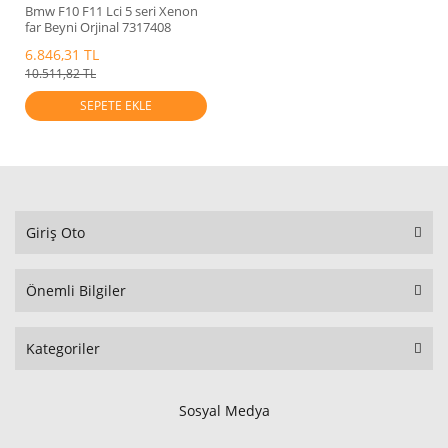
Bmw F10 F11 Lci 5 seri Xenon
far Beyni Orjinal 7317408
6.846,31 TL
10.511,82 TL
SEPETE EKLE
Giriş Oto
Önemli Bilgiler
Kategoriler
Sosyal Medya