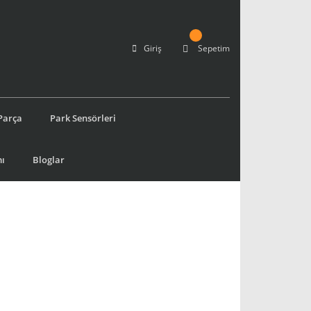
Giriş
Sepetim
Parça
Park Sensörleri
ı
Bloglar