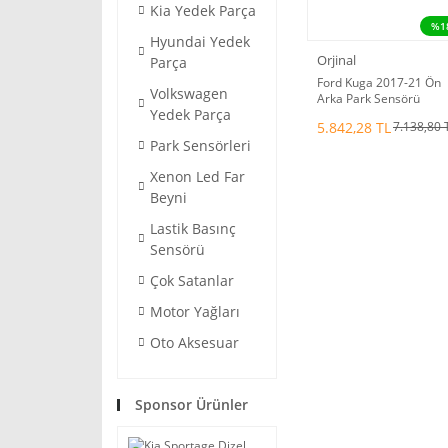
Kia Yedek Parça
%1
Hyundai Yedek
Orjinal
Parça
Ford Kuga 2017-21 Ön
Volkswagen
Arka Park Sensörü
Yedek Parça
Orjinal F1CT15K859aa
5.842,28 TL
7.138,80 
Park Sensörleri
Xenon Led Far
Beyni
Lastik Basınç
Sensörü
Çok Satanlar
Motor Yağları
Oto Aksesuar
Sponsor Ürünler