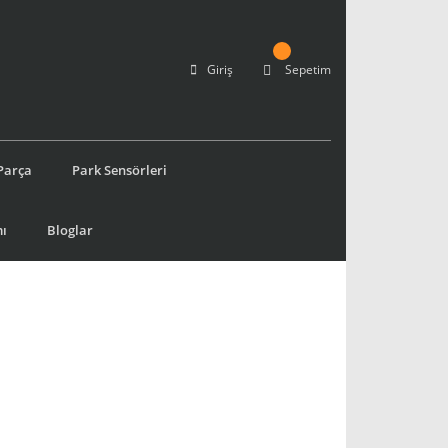
Giriş
Sepetim
Parça
Park Sensörleri
ı
Bloglar