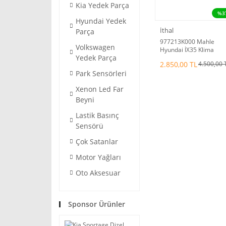
Kia Yedek Parça
%3
Hyundai Yedek
İthal
Parça
977213K000 Mahle
Volkswagen
Hyundai İX35 Klima
Yedek Parça
Sensörü 2010-15
2.850,00 TL
4.500,00 
Park Sensörleri
Xenon Led Far
Beyni
Lastik Basınç
Sensörü
Çok Satanlar
Motor Yağları
Oto Aksesuar
Sponsor Ürünler