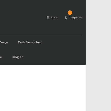
Giriş
Sepetim
Parça
Park Sensörleri
ı
Bloglar