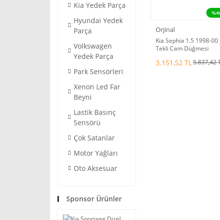
Kia Yedek Parça
%4
Hyundai Yedek
Orjinal
Parça
Kia Sephia 1.5 1998-00
Volkswagen
Tekli Cam Düğmesi
Yedek Parça
Orjinal k2a266380f
3.151,52 TL
5.837,42 
Park Sensörleri
Xenon Led Far
Beyni
Lastik Basınç
Sensörü
Çok Satanlar
Motor Yağları
Oto Aksesuar
Sponsor Ürünler