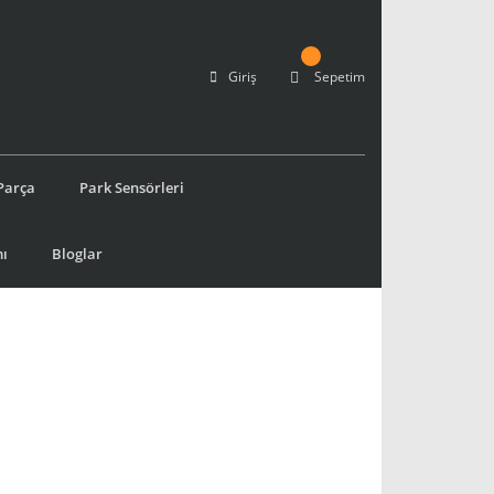
Giriş
Sepetim
Parça
Park Sensörleri
ı
Bloglar