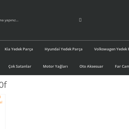
Kia Yedek Parça
Hyundai Yedek Parça
Volkswagen Yedek 
Çok Satanlar
Motor Yağları
Oto Aksesuar
Far Cam
0f