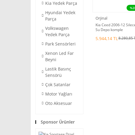
Kia Yedek Parça
%2
Hyundai Yedek
Orjinal
Parça
Kia Ceed 2006-12 Silec
Volkswagen
Su Depo komple
Yedek Parça
Orjinal.986101h500
5.944,14 TL
8.280,85 
Park Sensörleri
Xenon Led Far
Beyni
Lastik Basınç
Sensörü
Çok Satanlar
Motor Yağları
Oto Aksesuar
Sponsor Ürünler