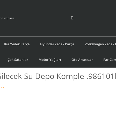
Kia Yedek Parça
Hyundai Yedek Parça
Volkswagen Yedek 
Çok Satanlar
Motor Yağları
Oto Aksesuar
Far Cam
Silecek Su Depo Komple .98610