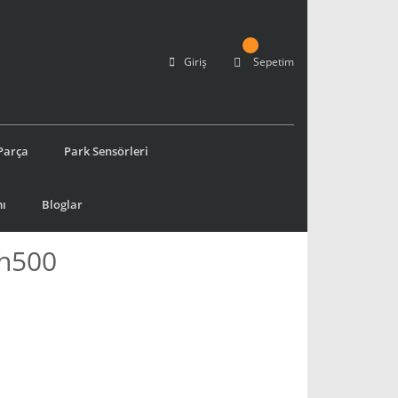
Giriş
Sepetim
Parça
Park Sensörleri
ı
Bloglar
1h500