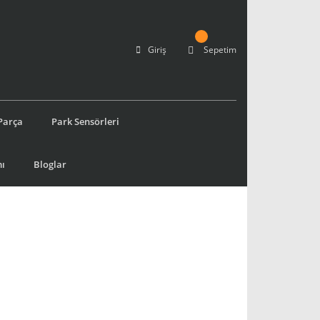
Giriş
Sepetim
Parça
Park Sensörleri
ı
Bloglar