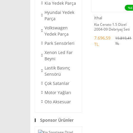
Kia Yedek Parça
%6
Hyundai Yedek
İthal
Parça
Kia Cerato 1.5 Dizel
Volkswagen
2004-09 Debriyaj Seti
Yedek Parça
Seco
7.696,59
19.819,41
Park Sensörleri
TL
TL
Xenon Led Far
Beyni
Lastik Basınç
Sensörü
Çok Satanlar
Motor Yağları
Oto Aksesuar
Sponsor Ürünler