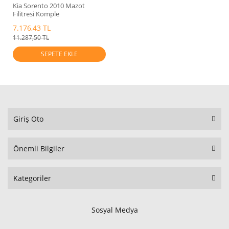
Kia Sorento 2010 Mazot
Filitresi Komple
Valeo.319702P900
7.176,43 TL
11.287,50 TL
SEPETE EKLE
Giriş Oto
Önemli Bilgiler
Kategoriler
Sosyal Medya