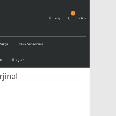
Giriş
Sepetim
Parça
Park Sensörleri
ı
Bloglar
jinal