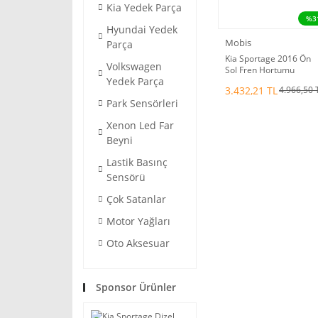
Kia Yedek Parça
%3
Hyundai Yedek
Mobis
Parça
Kia Sportage 2016 Ön
Volkswagen
Sol Fren Hortumu
Yedek Parça
Mobis.58731D3500
3.432,21 TL
4.966,50 
Park Sensörleri
Xenon Led Far
Beyni
Lastik Basınç
Sensörü
Çok Satanlar
Motor Yağları
Oto Aksesuar
Sponsor Ürünler