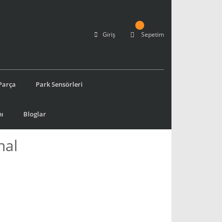
Giriş
Sepetim
Parça
Park Sensörleri
ı
Bloglar
nal