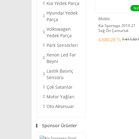
Kia Yedek Parça
%3
Hyundai Yedek
Mobis
Parça
Kia Sportage 2019-21
Volkswagen
Sağ Ön Çamurluk
Yedek Parça
Davlumbaz
4.680,28 TL
7.417,50 
Mobis.86812-F1500
Park Sensörleri
Xenon Led Far
Beyni
Lastik Basınç
Sensörü
Çok Satanlar
Motor Yağları
Oto Aksesuar
Sponsor Ürünler