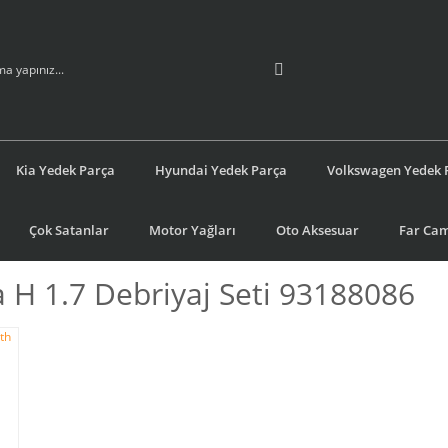
Kia Yedek Parça
Hyundai Yedek Parça
Volkswagen Yedek 
Çok Satanlar
Motor Yağları
Oto Aksesuar
Far Cam
a H 1.7 Debriyaj Seti 93188086