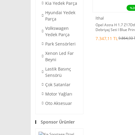
Kia Yedek Parça
%2
Hyundai Yedek
İthal
Parça
Opel Astra H 1.7 Z17Dt
Volkswagen
Debriyaj Seti l Blue Prin
Yedek Parça
623323409
7.347,11 TL
9.864,93 
Park Sensörleri
Xenon Led Far
Beyni
Lastik Basınç
Sensörü
Çok Satanlar
Motor Yağları
Oto Aksesuar
Sponsor Ürünler