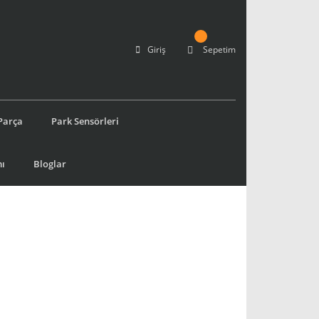
Giriş
Sepetim
Parça
Park Sensörleri
ı
Bloglar