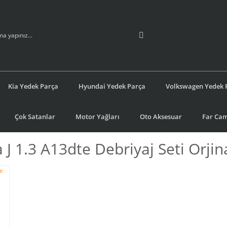
Kia Yedek Parça
Hyundai Yedek Parça
Volkswagen Yedek 
Çok Satanlar
Motor Yağları
Oto Aksesuar
Far Cam
 J 1.3 A13dte Debriyaj Seti Orjin