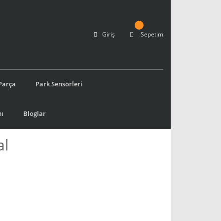
Giriş
Sepetim
Parça
Park Sensörleri
ı
Bloglar
al