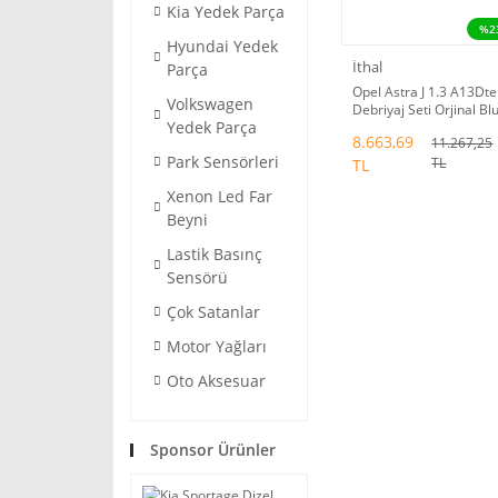
Kia Yedek Parça
%2
Hyundai Yedek
İthal
Parça
Opel Astra J 1.3 A13Dte
Volkswagen
Debriyaj Seti Orjinal Bl
Yedek Parça
Print 666088
8.663,69
11.267,25
Park Sensörleri
TL
TL
Xenon Led Far
Beyni
Lastik Basınç
Sensörü
Çok Satanlar
Motor Yağları
Oto Aksesuar
Sponsor Ürünler