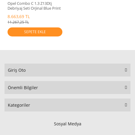
Opel Combo C 1.3 Z13Dtj
Debriyaj Seti Orjinal Blue Print
55567979
8.663,69 TL
11.267,25 TL
SEPETE EKLE
Giriş Oto
Önemli Bilgiler
Kategoriler
Sosyal Medya