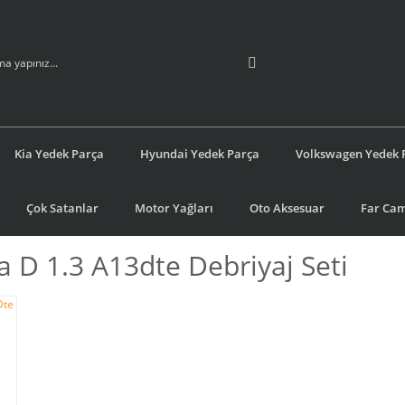
Kia Yedek Parça
Hyundai Yedek Parça
Volkswagen Yedek 
Çok Satanlar
Motor Yağları
Oto Aksesuar
Far Cam
a D 1.3 A13dte Debriyaj Seti