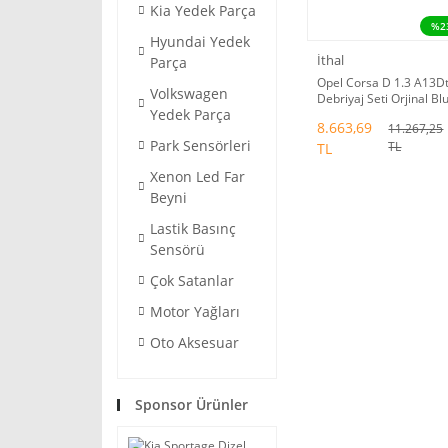
Kia Yedek Parça
%2
Hyundai Yedek
İthal
Parça
Opel Corsa D 1.3 A13D
Volkswagen
Debriyaj Seti Orjinal Bl
Yedek Parça
Print 664073
8.663,69
11.267,25
Park Sensörleri
TL
TL
Xenon Led Far
Beyni
Lastik Basınç
Sensörü
Çok Satanlar
Motor Yağları
Oto Aksesuar
Sponsor Ürünler