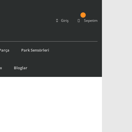
Giriş
Sepetim
Parça
Park Sensörleri
ı
Bloglar