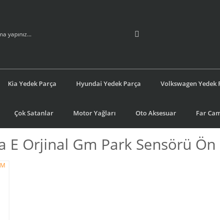
Kia Yedek Parça
Hyundai Yedek Parça
Volkswagen Yedek 
Çok Satanlar
Motor Yağları
Oto Aksesuar
Far Cam
a E Orjinal Gm Park Sensörü Ön