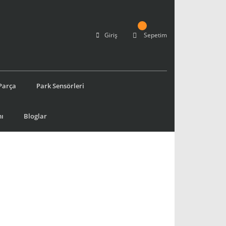
Giriş
Sepetim
Parça
Park Sensörleri
ı
Bloglar