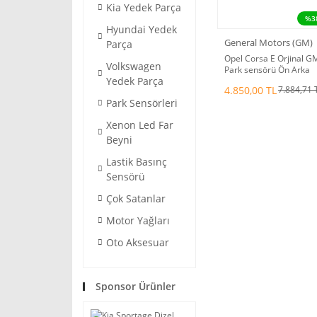
Kia Yedek Parça
%3
Hyundai Yedek
General Motors (GM)
Parça
Opel Corsa E Orjinal G
Volkswagen
Park sensörü Ön Arka
Yedek Parça
4.850,00 TL
7.884,71 
Park Sensörleri
Xenon Led Far
Beyni
Lastik Basınç
Sensörü
Çok Satanlar
Motor Yağları
Oto Aksesuar
Sponsor Ürünler