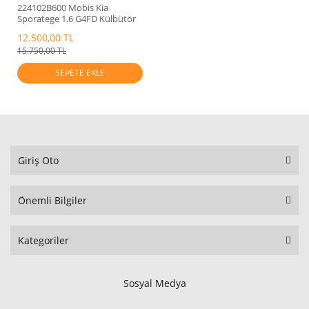
224102B600 Mobis Kia
Sporatege 1.6 G4FD Külbütör
Kapağı 2010-15
12.500,00 TL
15.750,00 TL
SEPETE EKLE
Giriş Oto
Önemli Bilgiler
Kategoriler
Sosyal Medya