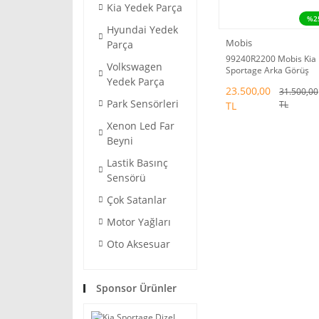
Kia Yedek Parça
%2
Hyundai Yedek
Mobis
Parça
99240R2200 Mobis Kia
Volkswagen
Sportage Arka Görüş
Yedek Parça
Kamerası 2021-2025
23.500,00
31.500,00
Park Sensörleri
TL
TL
Xenon Led Far
Beyni
Lastik Basınç
Sensörü
Çok Satanlar
Motor Yağları
Oto Aksesuar
Sponsor Ürünler