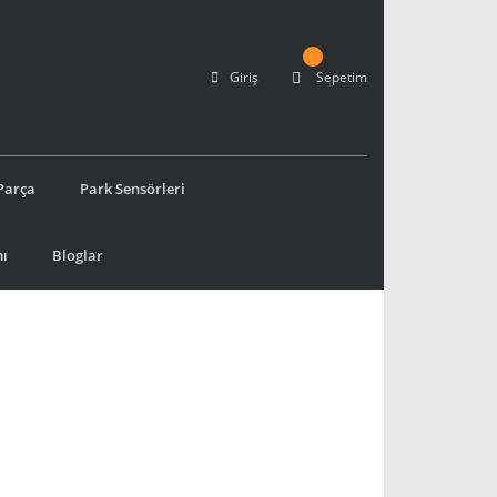
Giriş
Sepetim
Parça
Park Sensörleri
ı
Bloglar