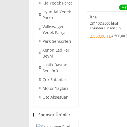
Kia Yedek Parça
%3
Hyundai Yedek
İthal
Parça
28110D3500 İthal
Volkswagen
Hyundai Tucson 1.6
Yedek Parça
Benzin Hava Filtre
2.850,00 TL
4.500,00 
Kutusu 2015-19
Park Sensörleri
Xenon Led Far
Beyni
Lastik Basınç
Sensörü
Çok Satanlar
Motor Yağları
Oto Aksesuar
Sponsor Ürünler