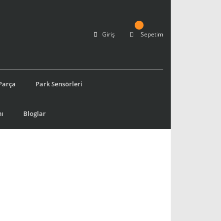
Giriş
Sepetim
Parça
Park Sensörleri
ı
Bloglar