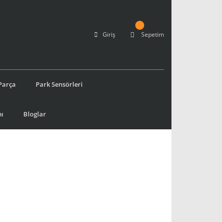
Giriş
Sepetim
Parça
Park Sensörleri
ı
Bloglar