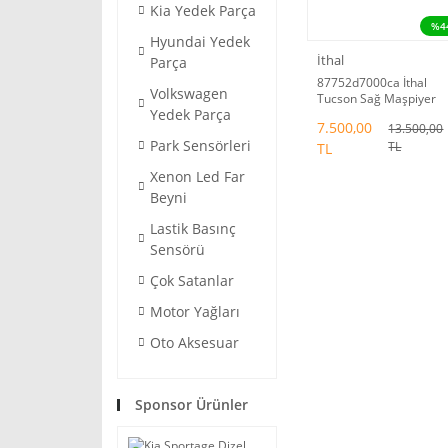
Kia Yedek Parça
%4
Hyundai Yedek
İthal
Parça
87752d7000ca İthal
Volkswagen
Tucson Sağ Maşpiyer
Yedek Parça
Kaplamsı 2015-18
7.500,00
13.500,00
Park Sensörleri
TL
TL
Xenon Led Far
Beyni
Lastik Basınç
Sensörü
Çok Satanlar
Motor Yağları
Oto Aksesuar
Sponsor Ürünler