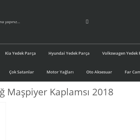
Kia Yedek Parça
Hyundai Yedek Parça
Volkswagen Yedek 
Çok Satanlar
Motor Yağları
Oto Aksesuar
Far Cam
ğ Maşpiyer Kaplamsı 2018