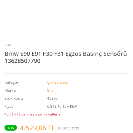
İthal
Bmw E90 E91 F30 F31 Egzos Basınç Sensörü
13628507790
Kategori
Çok Satanlar
Marka
İthal
Stok Kodu
45890,
Fiyat
6.818,46 TL + KDV
483,18 TL den başlayan taksitlerle!
4.529,86 TL
%45
8.182,15 TL