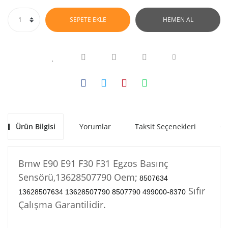
SEPETE EKLE
HEMEN AL
Ürün Bilgisi
Yorumlar
Taksit Seçenekleri
Ön
Bmw E90 E91 F30 F31 Egzos Basınç
Sensörü,13628507790 Oem;
8507634
Sıfır
13628507634 13628507790 8507790 499000-8370
Çalışma Garantilidir.