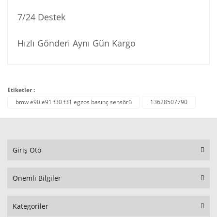
7/24 Destek
Hızlı Gönderi Aynı Gün Kargo
Etiketler :
bmw e90 e91 f30 f31 egzos basınç sensörü
13628507790
Giriş Oto
Önemli Bilgiler
Kategoriler