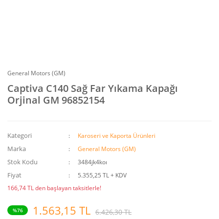
General Motors (GM)
Captiva C140 Sağ Far Yıkama Kapağı
Orjinal GM 96852154
Kategori
Karoseri ve Kaporta Ürünleri
Marka
General Motors (GM)
Stok Kodu
3484jk4koı
Fiyat
5.355,25 TL + KDV
166,74 TL den başlayan taksitlerle!
1.563,15 TL
%76
6.426,30 TL