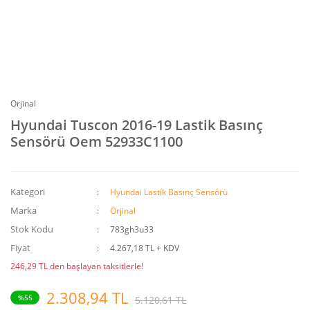
Orjinal
Hyundai Tuscon 2016-19 Lastik Basınç
Sensörü Oem 52933C1100
Kategori
Hyundai Lastik Basınç Sensörü
Marka
Orjinal
Stok Kodu
783gh3u33
Fiyat
4.267,18 TL + KDV
246,29 TL den başlayan taksitlerle!
2.308,94 TL
%55
5.120,61 TL