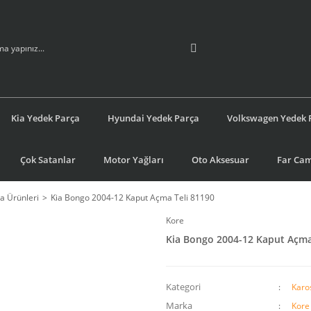
Kia Yedek Parça
Hyundai Yedek Parça
Volkswagen Yedek 
Çok Satanlar
Motor Yağları
Oto Aksesuar
Far Cam
a Ürünleri
Kia Bongo 2004-12 Kaput Açma Teli 81190
Kore
Kia Bongo 2004-12 Kaput Açma
Kategori
Karo
Marka
Kore