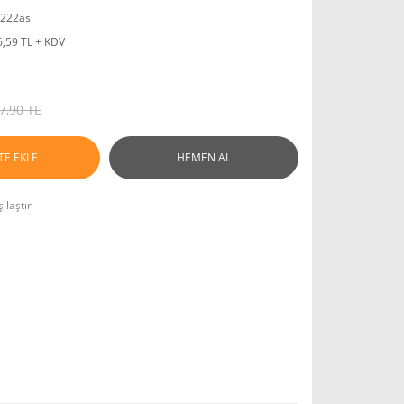
222as
6,59 TL + KDV
7,90 TL
TE EKLE
HEMEN AL
ılaştır