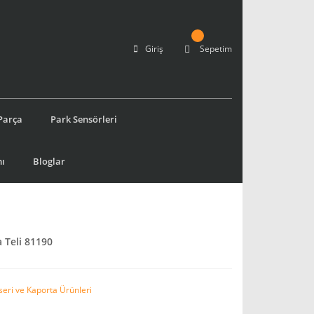
Giriş
Sepetim
Parça
Park Sensörleri
ı
Bloglar
 Teli 81190
seri ve Kaporta Ürünleri