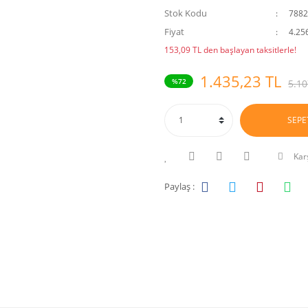
Stok Kodu
7882
Fiyat
4.25
153,09 TL den başlayan taksitlerle!
1.435,23 TL
%72
5.10
SEPE
Karş
Paylaş :