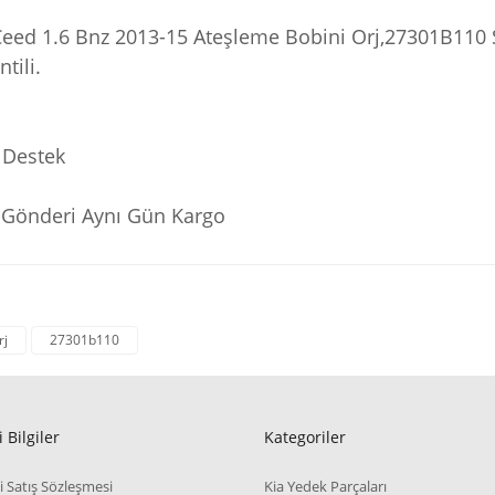
Ceed 1.6 Bnz 2013-15 Ateşleme Bobini Orj,27301B110 S
tili.
 Destek
ı Gönderi Aynı Gün Kargo
rj
27301b110
 Bilgiler
Kategoriler
i Satış Sözleşmesi
Kia Yedek Parçaları