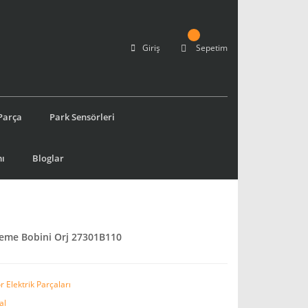
Giriş
Sepetim
Parça
Park Sensörleri
ı
Bloglar
leme Bobini Orj 27301B110
 Elektrik Parçaları
al