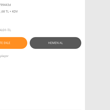
799443d
1,68 TL + KDV
4,01 TL
TE EKLE
HEMEN AL
ılaştır