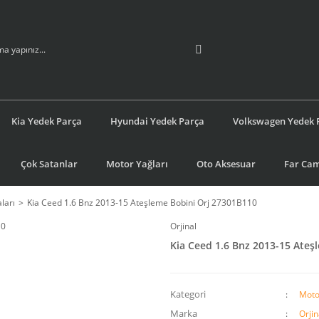
Kia Yedek Parça
Hyundai Yedek Parça
Volkswagen Yedek 
Çok Satanlar
Motor Yağları
Oto Aksesuar
Far Cam
ları
Kia Ceed 1.6 Bnz 2013-15 Ateşleme Bobini Orj 27301B110
Orjinal
Kia Ceed 1.6 Bnz 2013-15 Ateş
Kategori
Motor
Marka
Orjin