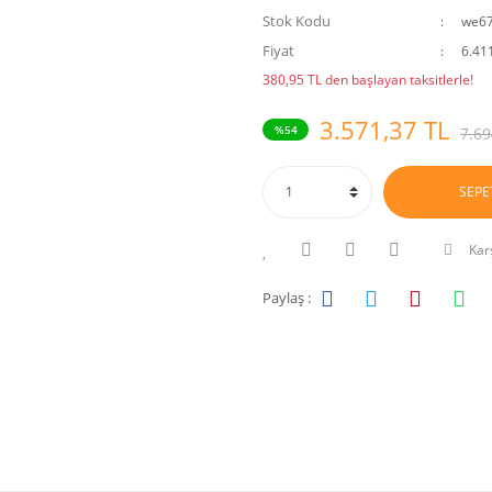
Stok Kodu
we6
Fiyat
6.41
380,95 TL den başlayan taksitlerle!
3.571,37 TL
%54
7.69
SEPE
Karş
Paylaş :