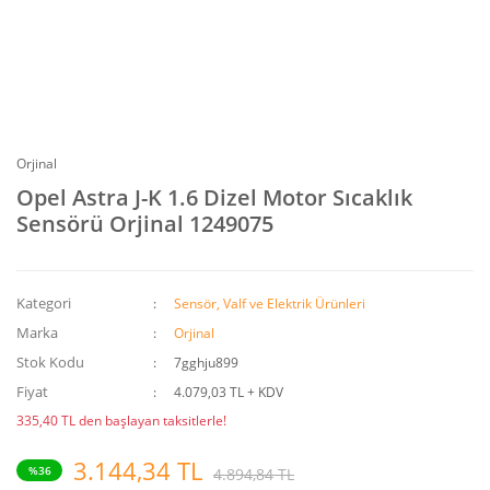
Orjinal
Opel Astra J-K 1.6 Dizel Motor Sıcaklık
Sensörü Orjinal 1249075
Kategori
Sensör, Valf ve Elektrik Ürünleri
Marka
Orjinal
Stok Kodu
7gghju899
Fiyat
4.079,03 TL + KDV
335,40 TL den başlayan taksitlerle!
3.144,34 TL
%36
4.894,84 TL