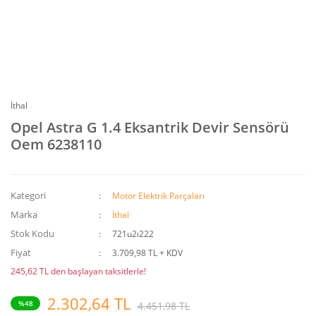
İthal
Opel Astra G 1.4 Eksantrik Devir Sensörü
Oem 6238110
Kategori
Motor Elektrik Parçaları
Marka
İthal
Stok Kodu
721u2ı222
Fiyat
3.709,98 TL + KDV
245,62 TL den başlayan taksitlerle!
2.302,64 TL
%48
4.451,98 TL