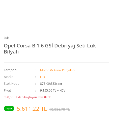
Luk
Opel Corsa B 1.6 GSİ Debriyaj Seti Luk
Bilyalı
Kategori
Motor Mekanik Parçaları
Marka
Luk
Stok Kodu
873h3h333sder
Fiyat
9.155,66 TL + KDV
598,53 TL den başlayan taksitlerle!
5.611,22 TL
%49
10.986,79 TL