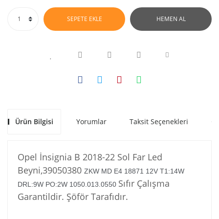
SEPETE EKLE
HEMEN AL
Ürün Bilgisi
Yorumlar
Taksit Seçenekleri
Ön
Opel İnsignia B 2018-22 Sol Far Led
Beyni,39050380
ZKW MD E4 18871 12V T1:14W
Sıfır Çalışma
DRL:9W PO:2W 1050.013.0550
Garantildir. Şöför Tarafıdır.