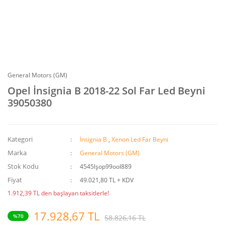
General Motors (GM)
Opel İnsignia B 2018-22 Sol Far Led Beyni
39050380
Kategori
İnsignia B
,
Xenon Led Far Beyni
Marka
General Motors (GM)
Stok Kodu
4545lşop99ool889
Fiyat
49.021,80 TL + KDV
1.912,39 TL den başlayan taksitlerle!
17.928,67 TL
%70
58.826,16 TL