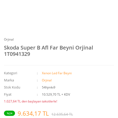
Orjinal
Skoda Super B Afl Far Beyni Orjinal
1T0941329
Kategori
Xenon Led Far Beyni
Marka
Orjinal
Stok Kodu
54hjmkı9
Fiyat
10.529,70 TL + KDV
1.027,64 TL den başlayan taksitlerle!
9.634,17 TL
%24
12.635,64 TL