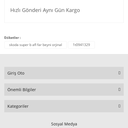
Hızlı Gönderi Aynı Gün Kargo
Etiketler :
skoda super b afl far beyni orjinal
1t0941329
Giriş Oto
Önemli Bilgiler
Kategoriler
Sosyal Medya