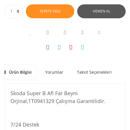
SEPETE EKLE
HEMEN AL
Ürün Bilgisi
Yorumlar
Taksit Seçenekleri
Ön
Skoda Super B Afl Far Beyni
Orjinal,1T0941329 Çalışma Garantilidir.
7/24 Destek